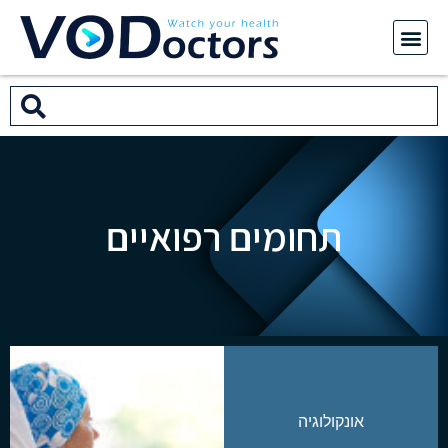
תחומים רפואיים
אונקולוגיה