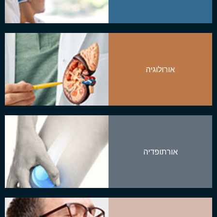
אורולוגיה
אורתופדיה