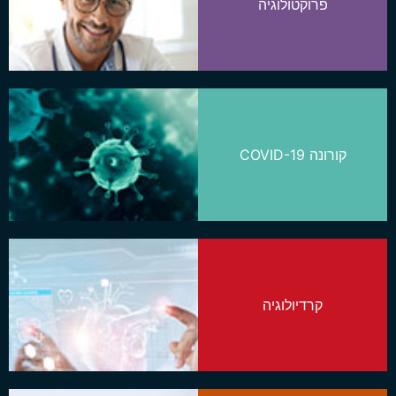
פרוקטולוגיה
קורונה COVID-19
קרדיולוגיה