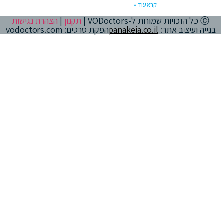
קרא עוד »
Ⓒ כל הזכויות שמורות ל-VODoctors |
תקנון
|
הצהרת נגישות
בנייה ועיצוב אתר:
panakeia.co.il
הפקת סרטים: vodoctors.com