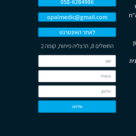
058-6284986
199. התמחה בביה"ח
opalmedic@gmail.com
לאתר האינטרנט
ן
החושלים 8, הרצליה פיתוח, קומה 2
ית
שליחה