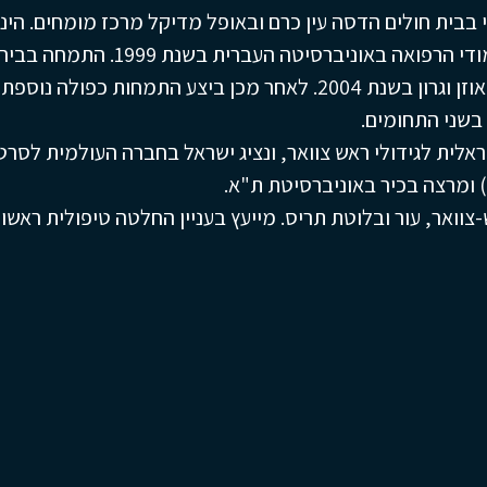
 בבית חולים הדסה עין כרם ובאופל מדיקל מרכז מומחים. הינו
רופא בעל מומחיות ייחודית בארץ. סיים את לימודי הרפואה באוניברסיטה העברית בשנת 9
בילינסון, שם סיים את התמחותו במחלקת אף, אוזן וגרון בשנת 2004. לאחר מכן ביצע התמחות כפולה נוספת
לית לגידולי ראש צוואר, ונציג ישראל בחברה העולמית לסרט
ואר, עור ובלוטת תריס. מייעץ בעניין החלטה טיפולית ראשונ