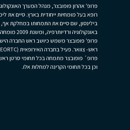
פרופ' אהרון פופובצר, מנהל המערך האונקולוגי
באונקולוגיה ורדיותרפיה, ומשנת 2009 מומחה בשני התחומים.
פרופ' פופובצר משמש כיושב ראש החברה הישרא
ראש- צוואר. פעיל בחברה האירופאית (EORTC) ומרצה בכיר באוניברסיטת ת"א.
פרופ´ פופובצר מתמחה בכל תחומי סרטן ראש-צו
וכן בכל תחומי הקרינה למחלות אלו.