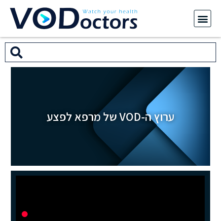
ערוץ ה-VOD של מרפא לפצע