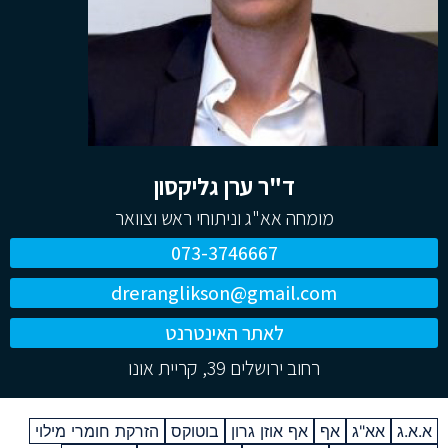
ד"ר ערן גליקסון
מומחה אא"ג וניתוחי ראש וצוואר
073-3746667
dreranglikson@gmail.com
לאתר האינטרנט
רחוב ירושלים 39, קריית אונו
א.א.ג
אא"ג
אף
אף אוזן גרון
בוטוקס
הזרקת חומרי מילוי