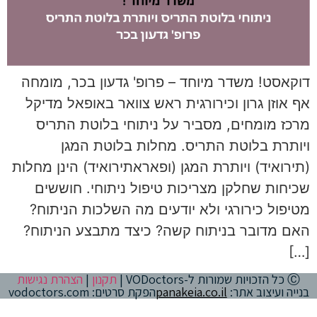
דוקאסט! משדר מיוחד – פרופ' גדעון בכר, מומחה
אף אוזן גרון וכירורגית ראש צוואר באופאל מדיקל
מרכז מומחים, מסביר על ניתוחי בלוטת התריס
ויותרת בלוטת התריס. מחלות בלוטת המגן
(תירואיד) ויותרת המגן (ופאראתירואיד) הינן מחלות
שכיחות שחלקן מצריכות טיפול ניתוחי. חוששים
מטיפול כירורגי ולא יודעים מה השלכות הניתוח?
האם מדובר בניתוח קשה? כיצד מתבצע הניתוח?
[…]
Ⓒ כל הזכויות שמורות ל-VODoctors |
תקנון
|
הצהרת נגישות
בנייה ועיצוב אתר:
panakeia.co.il
הפקת סרטים: vodoctors.com