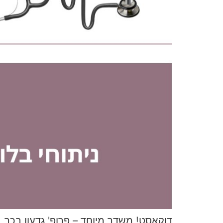
דוקאסט! משדר מיוחד – פרופ' גדעון בכר, 