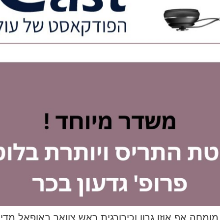
מומחה אף אוזן גרון וכירורגית ראש צוואר באופאל מדי