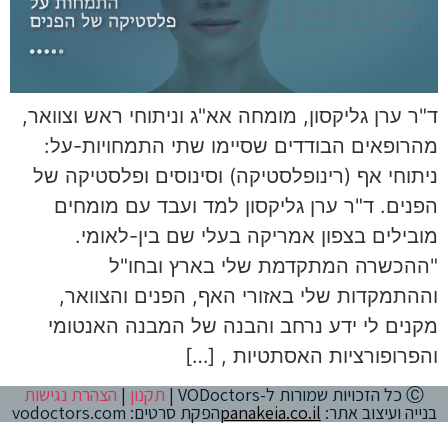
ד"ר ערן גליקסון, מומחה אא"ג וניתוחי ראש וצוואר,
מהרופאים הבודדים שסיימו שתי התמחויות-על:
ניתוחי אף (רינופלסטיקה) וסינוסים ופלסטיקה של
הפנים. ד"ר ערן גליקסון למד ועבד עם מומחים
מובילים בצפון אמריקה בעלי שם בין-לאומי.
"ההכשרה המתקדמת שלי בארץ ובחו"ל
וההתמקדות שלי באזורי האף, הפנים והצוואר,
מקנים לי ידע נרחב והבנה של המבנה האנטומי
והפרופורציות האסתטיות , […]
Ⓒ כל הזכויות שמורות ל-VODoctors |
תקנון
|
הצהרת נגישות
בנייה ועיצוב אתר:
panakeia.co.il
הפקת סרטים: vodoctors.com