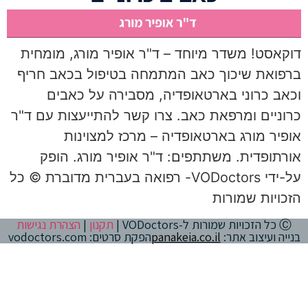
דוקאסט! משדר מיוחד – ד"ר אופיר מורג, מומחית
ברפואת שיכוך כאב המתמחה בטיפול בכאב חריף
וכאב כרוני בארטאופדיה, מסבירה על כאבים
כרוניים ומרפאת כאב. צרו קשר להתייעצות עם ד"ר
אופיר מורג בארטאופדיה – מרכז למצוינות
אורתופדית. משתתפים: ד"ר אופיר מורג. הופק
על-ידי VODoctors- רפואה בעברית מדוברת © כל
הזכויות שמורות
Ⓒ כל הזכויות שמורות ל-VODoctors |
תקנון
|
הצהרת נגישות
בנייה ועיצוב אתר:
panakeia.co.il
הפקת סרטים: vodoctors.com