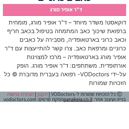
דוקאסט! משדר מיוחד – ד"ר אופיר מורג, מומחית
ברפואת שיכוך כאב המתמחה בטיפול בכאב חריף
וכאב כרוני בארטאופדיה, מסבירה על כאבים
כרוניים ומרפאת כאב. צרו קשר להתייעצות עם ד"ר
אופיר מורג בארטאופדיה – מרכז למצוינות
אורתופדית. משתתפים: ד"ר אופיר מורג. הופק
על-ידי VODoctors- רפואה בעברית מדוברת © כל
הזכויות שמורות
Ⓒ כל הזכויות שמורות ל-VODoctors |
תקנון
|
הצהרת נגישות
בנייה ועיצוב אתר:
panakeia.co.il
הפקת סרטים: vodoctors.com