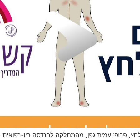
לחץ, פרופ' עמית גפן, מהמחלקה להנדסה ביו-רפואית