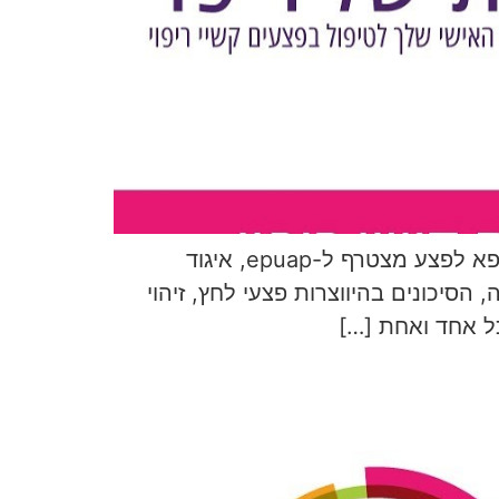
פצע לחץ זו מגפה עולמית! במסגרת יום המודעות הבין-לאומי לפצעי לחץ, צוות המומחים של מרפא לפצע מצטרף ל-epuap, איגוד
סיכונים בהיווצרות פצעי לחץ, זיהוי
ל אחד ואחת […]