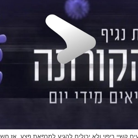
 קשיי ריפוי ולא יכולים להגיע למרפאת פצע, אז חש