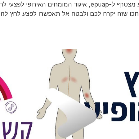
תל-אביב, וצוות המומחים של מרפא לפצע מצטרף ל-epuap, איג
תחכו שזה יקרה לכם ולבטח אל תאפשרו לפצע לחץ לה