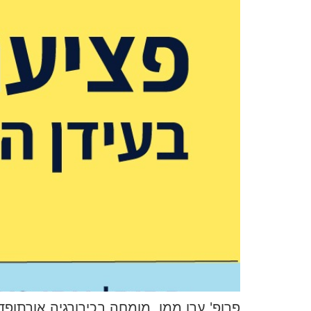
פרופ' ערן ממן, מומחה בכירורגיה אורתופ