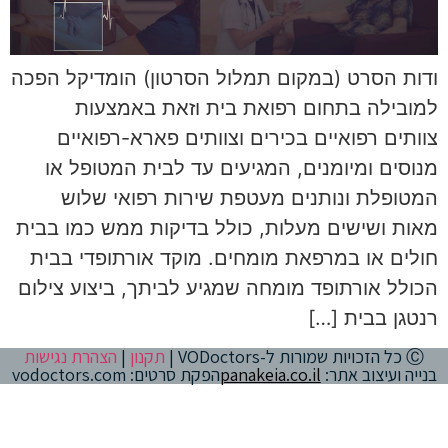
ודות הסרט (במקום תמלול הסרטון) הומדיקל הפכה
למובילה בתחום רפואת בית וזאת באמצעות
צוותים רפואיים בכירים וצוותים פארא-רפואיים
מנוסים ומיומנים, המגיעים עד לבית המטופל או
המטופלת ונותנים מעטפת שירות רפואי שלוש
מאות ושישים מעלות, כולל בדיקות ממש כמו בבית
חולים או במרפאת מומחים. מוקד אורתופדי בבית
הכולל אורתופד מומחה שמגיע לביתך, ביצוע צילום
רנטגן בבית […]
Ⓒ כל הזכויות שמורות ל-VODoctors |
תקנון
|
הצהרת נגישות
בנייה ועיצוב אתר:
panakeia.co.il
הפקת סרטים: vodoctors.com