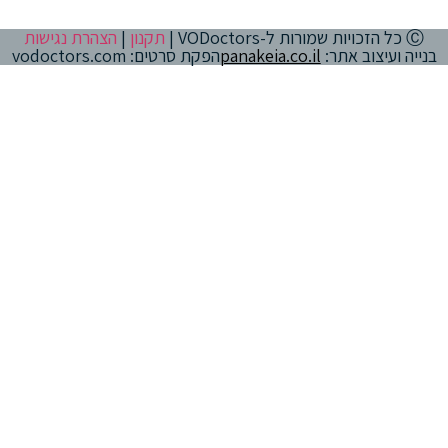
Ⓒ כל הזכויות שמורות ל-VODoctors |
תקנון
|
הצהרת נגישות
בנייה ועיצוב אתר:
panakeia.co.il
הפקת סרטים: vodoctors.com